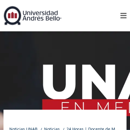
Noticias UNAB
Noticias
24 Horas | Docente de Medicina Veterinaria UNAB aborda plaga de conejos